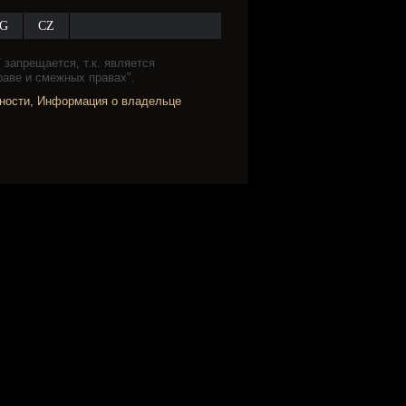
G
CZ
запрещается, т.к. является
раве и смежных правах".
нности
,
Информация о владельце